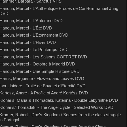
Hammer, Barbara - Sanctus VHS
Hanoun, Marcel - L'Authentique Procès de Carl-Emmanuel Jung
DVD
Hanoun, Marcel - L'Automne DVD
Hanoun, Marcel - L'Été DVD
Hanoun, Marcel - L'Etonnement DVD
Hanoun, Marcel - L'Hiver DVD
Hanoun, Marcel - Le Printemps DVD
Hanoun, Marcel - Les Saisons COFFRET DVD
Hanoun, Marcel - Octobre à Madrid DVD
Hanoun, Marcel - Une Simple Histoire DVD
Harris, Marguerite - Flowers and Leaves DVD
Isou, Isidore - Traité de Bave et d'Eternité DVD
Kertesz, André - A Profile of André Kertész DVD
Klonaris, Maria & Thomadaki, Katerina - Double Labyrinthe DVD
Klonaris/Thomadaki - The Angel Cycle : Selected Works DVD
Kramer, Robert - Doc's Kingdom / Scenes from the class struggle
in Portugal
Kramer, Robert - Doc's Kingdom / Scenes from the Class