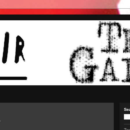
Se
L
Tw