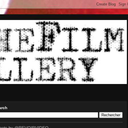
arch
eets by @REVOIRVIDEO