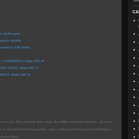
CA
e (24,00 euros)
panish subtitles
booklet by Erik Bullot
LA PIRINDOLA 16mm 1965 18'
DEL ANGEL 16mm 1966 21'
INEL 16mm 1969 36'
over a boy. This angelwith these wings, that Méliès could have invented, will never
lms. As if it had become his guardian angel, watching over his preserved childhood, a
ruelest films...