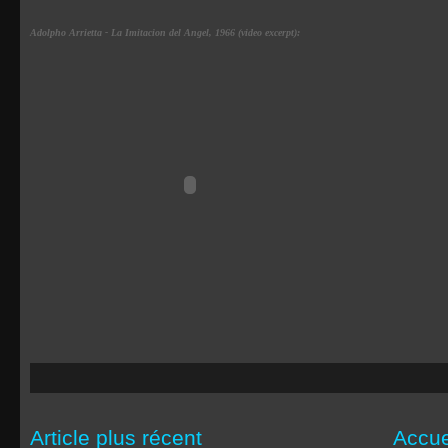
Adolpho Arrietta - La Imitacion del Angel, 1966 (video excerpt):
Article plus récent
Accue