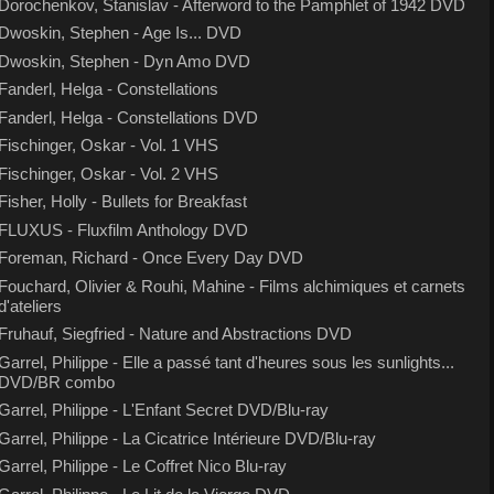
Dorochenkov, Stanislav - Afterword to the Pamphlet of 1942 DVD
Dwoskin, Stephen - Age Is... DVD
Dwoskin, Stephen - Dyn Amo DVD
Fanderl, Helga - Constellations
Fanderl, Helga - Constellations DVD
Fischinger, Oskar - Vol. 1 VHS
Fischinger, Oskar - Vol. 2 VHS
Fisher, Holly - Bullets for Breakfast
FLUXUS - Fluxfilm Anthology DVD
Foreman, Richard - Once Every Day DVD
Fouchard, Olivier & Rouhi, Mahine - Films alchimiques et carnets
d'ateliers
Fruhauf, Siegfried - Nature and Abstractions DVD
Garrel, Philippe - Elle a passé tant d'heures sous les sunlights...
DVD/BR combo
Garrel, Philippe - L'Enfant Secret DVD/Blu-ray
Garrel, Philippe - La Cicatrice Intérieure DVD/Blu-ray
Garrel, Philippe - Le Coffret Nico Blu-ray