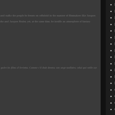
s and stalks the people he freezes on celluloid in the manner of filmmakers like Jacques
che and Jacques Rozier, yet, at the same time, he instills an atmosphere of fantasy
 guère les films d'Arrietta.
Comme s'il était devenu son ange tutélaire, celui qui veille sur