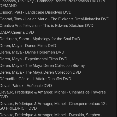
Chodorov, Pip / Rey - Brakhage Benefit Presentation DVD ON
DEMAND
Clipson, Paul - Landscape Dissolves DVD
Conrad, Tony / Losier, Marie - The Flicker & DreaMinimalist DVD
Creative Arts Television - This is Edward Steichen DVD
DADA Cinema DVD
De Hirsch, Storm - Mythology for the Soul DVD
Deren, Maya - Dance Films DVD
Deren, Maya - Divine Horsemen DVD
Deren, Maya - Experimental Films DVD
Deren, Maya - The Maya Deren Collection Blu-ray
Deren, Maya - The Maya Deren Collection DVD
Déroudille, Cécile - L'Affaire Dubuffet DVD
Deval, Patrick - Acéphale DVD
Devaux, Frédérique & Amarger, Michel - Cinémas de Traverse
DVD
Devaux, Frédérique & Armager, Michel - Cinexpérimentaux 12 :
SU FRIEDRICH DVD
Devaux, Frédérique & Armager, Michel - Dwoskin, Stephen -