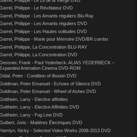
Garrel, Philippe - Le Lit de la Vierge DVD
Garrel, Philippe - Le Révélateur DVD
Garrel, Philippe - Les Amants réguliers Blu-Ray
Garrel, Philippe - Les Amants réguliers DVD
Garrel, Philippe - Les Hautes solitudes DVD
Garrel, Philippe - Marie pour Mémoire DVD/BR combo
Garrel, Philippe, La Concentration BLU-RAY
Garrel, Philippe, La Concentration DVD
Gessner, Frank - Paul Yederbeck: ALIAS YEDERBECK –
Expanded Animation Cinema DVD-ROM
Gidal, Peter - Condition of Illusion DVD
Goldman, Peter Emanuel - Echoes of Silence DVD
Goldman, Peter Emanuel - Wheel of Ashes DVD
Gottheim, Larry - Elective affinities
Gottheim, Larry - Elective Affinities DVD
Gottheim, Larry - Fog Line DVD
Guibert, Joris - Matières Électriques DVD
Hamlyn, Nicky - Selected Video Works 2008-2013 DVD