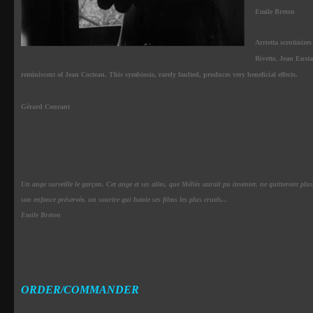
Emile Breton
Arrietta scrutinize
Rivette, Jean Eusta
reminiscent of Jean Cocteau. This symbiosis, rarely faulted, produces very beneficial effects.
Gérard Courant
Un ange surveille le garçon. Cet ange et ses ailes, que Méliès aurait pu inventer, ne quitteront plus
son enfance préservée, un sourire qui hante ses films les plus cruels...
Emile Breton
ORDER/COMMANDER