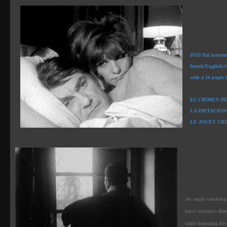
DVD Pal interzon
french/English/S
with a 16 pages 
EL CRIMEN DE 
LA IMITACION 
LE JOUET CRIM
An angel watching 
leave Arrietta's fi
smile haunting his c