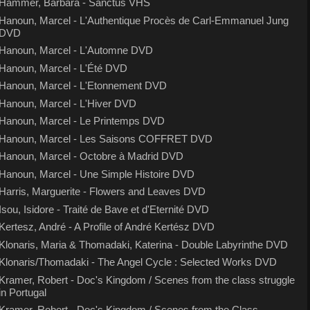
Hammer, Barbara - Sanctus VHS
Hanoun, Marcel - L'Authentique Procès de Carl-Emmanuel Jung
DVD
Hanoun, Marcel - L'Automne DVD
Hanoun, Marcel - L'Été DVD
Hanoun, Marcel - L'Etonnement DVD
Hanoun, Marcel - L'Hiver DVD
Hanoun, Marcel - Le Printemps DVD
Hanoun, Marcel - Les Saisons COFFRET DVD
Hanoun, Marcel - Octobre à Madrid DVD
Hanoun, Marcel - Une Simple Histoire DVD
Harris, Marguerite - Flowers and Leaves DVD
Isou, Isidore - Traité de Bave et d'Eternité DVD
Kertesz, André - A Profile of André Kertész DVD
Klonaris, Maria & Thomadaki, Katerina - Double Labyrinthe DVD
Klonaris/Thomadaki - The Angel Cycle : Selected Works DVD
Kramer, Robert - Doc's Kingdom / Scenes from the class struggle
in Portugal
Kramer, Robert - Doc's Kingdom / Scenes from the Class