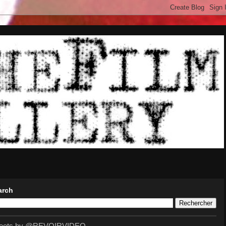
arch
eets by @REVOIRVIDEO