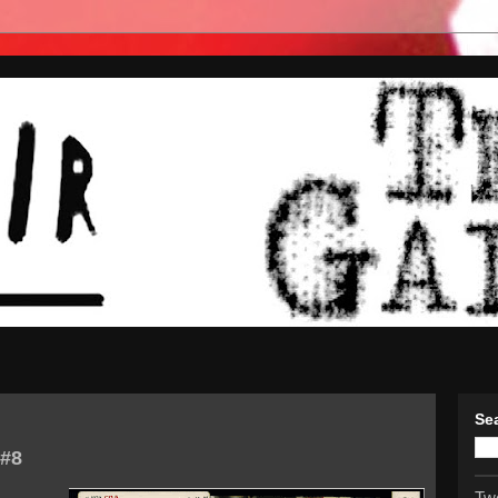
Se
#8
Tw