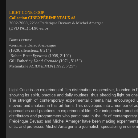
LIGHT CONE COOP
Collection CINEXPÉRIMENTAUX #8
2002-2008, 22' deFrédérique Devaux & Michel Amarger
(DVD PAL) 14,90 euros
Bonus extras:
-Germaine Dulac
Arabesque
(1929, silencieux, 6’21”)
-Robert Breer
Eyewash
(1959, 2’10”)
Gill Eatherley
Hand Grenade (
1971, 5’15”)
Metamkine
ACIDFILMDA (
1992, 5’25”)
Light Cone is an experimental film distribution cooperative, founded in 
showing its spirit, practice and daily routines, thus shedding light on 
The strength of contemporary experimental cinema has encouraged us
movers and shakers in this art form. This developed into a number of aut
approaches and practices in experimental film. Our independent producti
distributors and programmers who participate in the life of contemporary
Frédérique Devaux and Michel Amarger have been making experimental
critic and professor. Michel Amarger is a journalist, specializing in cine