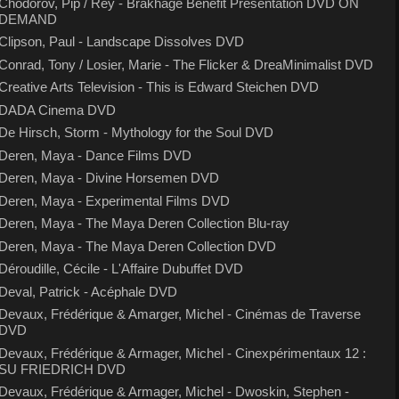
Chodorov, Pip / Rey - Brakhage Benefit Presentation DVD ON
DEMAND
Clipson, Paul - Landscape Dissolves DVD
Conrad, Tony / Losier, Marie - The Flicker & DreaMinimalist DVD
Creative Arts Television - This is Edward Steichen DVD
DADA Cinema DVD
De Hirsch, Storm - Mythology for the Soul DVD
Deren, Maya - Dance Films DVD
Deren, Maya - Divine Horsemen DVD
Deren, Maya - Experimental Films DVD
Deren, Maya - The Maya Deren Collection Blu-ray
Deren, Maya - The Maya Deren Collection DVD
Déroudille, Cécile - L'Affaire Dubuffet DVD
Deval, Patrick - Acéphale DVD
Devaux, Frédérique & Amarger, Michel - Cinémas de Traverse
DVD
Devaux, Frédérique & Armager, Michel - Cinexpérimentaux 12 :
SU FRIEDRICH DVD
Devaux, Frédérique & Armager, Michel - Dwoskin, Stephen -