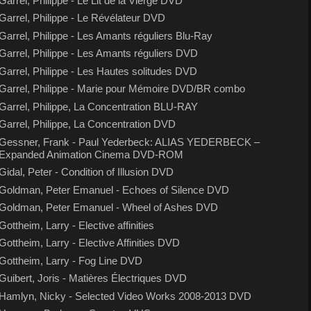
Garrel, Philippe - Le Lit de la Vierge DVD
Garrel, Philippe - Le Révélateur DVD
Garrel, Philippe - Les Amants réguliers Blu-Ray
Garrel, Philippe - Les Amants réguliers DVD
Garrel, Philippe - Les Hautes solitudes DVD
Garrel, Philippe - Marie pour Mémoire DVD/BR combo
Garrel, Philippe, La Concentration BLU-RAY
Garrel, Philippe, La Concentration DVD
Gessner, Frank - Paul Yederbeck: ALIAS YEDERBECK –
Expanded Animation Cinema DVD-ROM
Gidal, Peter - Condition of Illusion DVD
Goldman, Peter Emanuel - Echoes of Silence DVD
Goldman, Peter Emanuel - Wheel of Ashes DVD
Gottheim, Larry - Elective affinities
Gottheim, Larry - Elective Affinities DVD
Gottheim, Larry - Fog Line DVD
Guibert, Joris - Matières Électriques DVD
Hamlyn, Nicky - Selected Video Works 2008-2013 DVD