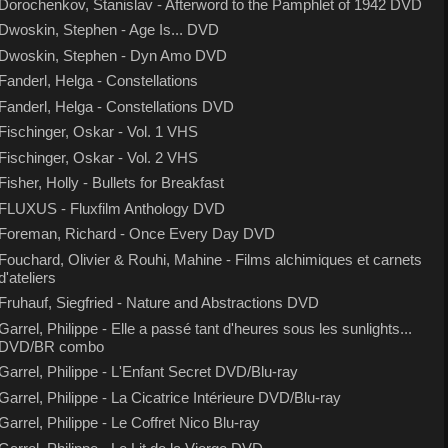
Dorochenkov, Stanislav - Afterword to the Pamphlet of 1942 DVD
Dwoskin, Stephen - Age Is... DVD
Dwoskin, Stephen - Dyn Amo DVD
Fanderl, Helga - Constellations
Fanderl, Helga - Constellations DVD
Fischinger, Oskar - Vol. 1 VHS
Fischinger, Oskar - Vol. 2 VHS
Fisher, Holly - Bullets for Breakfast
FLUXUS - Fluxfilm Anthology DVD
Foreman, Richard - Once Every Day DVD
Fouchard, Olivier & Rouhi, Mahine - Films alchimiques et carnets
d'ateliers
Fruhauf, Siegfried - Nature and Abstractions DVD
Garrel, Philippe - Elle a passé tant d'heures sous les sunlights...
DVD/BR combo
Garrel, Philippe - L'Enfant Secret DVD/Blu-ray
Garrel, Philippe - La Cicatrice Intérieure DVD/Blu-ray
Garrel, Philippe - Le Coffret Nico Blu-ray