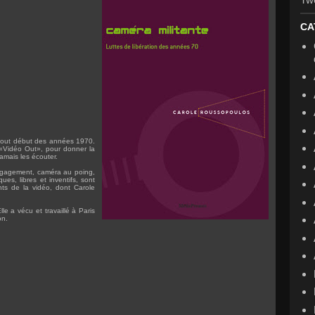
CA
u tout début des années 1970.
«Vidéo Out», pour donner la
amais les écouter.
engagement, caméra au poing,
es, libres et inventifs, sont
nts de la vidéo, dont Carole
le a vécu et travaillé à Paris
on.