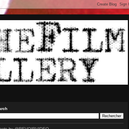
arch
eets by @REVOIRVIDEO