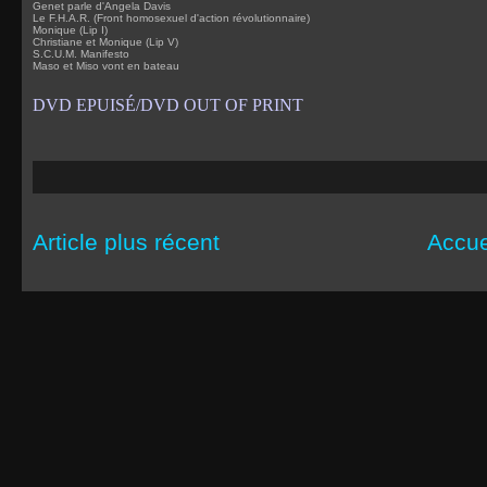
Genet parle d'Angela Davis
Le F.H.A.R. (Front homosexuel d'action révolutionnaire)
Monique (Lip I)
Christiane et Monique (Lip V)
S.C.U.M. Manifesto
Maso et Miso vont en bateau
DVD EPUISÉ/DVD OUT OF PRINT
Article plus récent
Accue