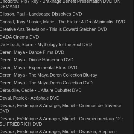
Chodorov, Pip / Rey - Brakhage Benefit Presentation DVD ON
DEMAND
Clipson, Paul - Landscape Dissolves DVD
Conrad, Tony / Losier, Marie - The Flicker & DreaMinimalist DVD
Creative Arts Television - This is Edward Steichen DVD
DADA Cinema DVD
De Hirsch, Storm - Mythology for the Soul DVD
Deren, Maya - Dance Films DVD
Deren, Maya - Divine Horsemen DVD
Deren, Maya - Experimental Films DVD
Deren, Maya - The Maya Deren Collection Blu-ray
Deren, Maya - The Maya Deren Collection DVD
Déroudille, Cécile - L'Affaire Dubuffet DVD
Deval, Patrick - Acéphale DVD
Devaux, Frédérique & Amarger, Michel - Cinémas de Traverse
DVD
Devaux, Frédérique & Armager, Michel - Cinexpérimentaux 12 :
SU FRIEDRICH DVD
Devaux, Frédérique & Armager, Michel - Dwoskin, Stephen -