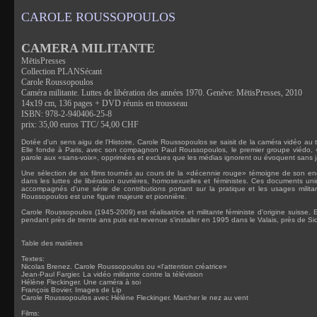
CAROLE ROUSSOPOULOS
CAMERA MILITANTE
MētisPresses
Collection PLANSécant
Carole Roussopoulos
Caméra militante. Luttes de libération des années 1970. Genève: MētisPresses, 2010
14x19 cm, 136 pages + DVD réunis en trousseau
ISBN: 978-2-940406-25-8
prix: 35,00 euros TTC/ 54,00 CHF
Dotée d'un sens aigu de l'Histoire, Carole Roussopoulos se saisit de la caméra vidéo a
Elle fonde à Paris, avec son compagnon Paul Roussopoulos, le premier groupe viédo, 
parole aux «sans-voix», opprimées et exclues que les médias ignorent ou évoquent sans j
Une sélection de six films tournés au cours de la «décennie rouge» témoigne de son 
dans les luttes de libération ouvrières, homosexuelles et féministes. Ces documents uniqu
accompagnés d'une série de contributions portant sur la pratique et les usages milita
Roussopoulos est une figure majeure et pionnière.
Carole Roussopoulos (1945-2009) est réalisatrice et militante féministe d'origine suisse. El
pendant près de trente ans puis est revenue s'installer en 1995 dans le Valais, près de Si
Table des matières
Textes:
Nicolas Brenez. Carole Roussopoulos ou «l'attention créatrice»
Jean-Paul Fargier. La vidéo militante contre la télévision
Hélène Fleckinger. Une caméra à soi
François Bovier. Images de Lip
Carole Roussopoulos avec Hélène Fleckinger. Marcher le nez au vent
Films: