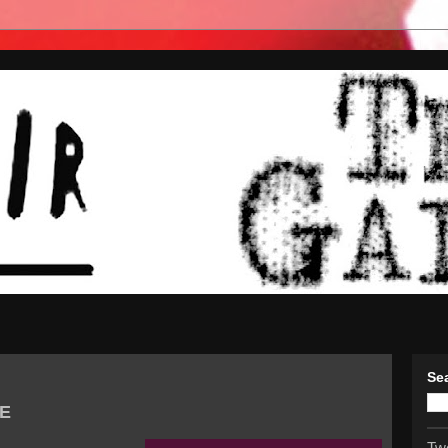
Se
E
Tw