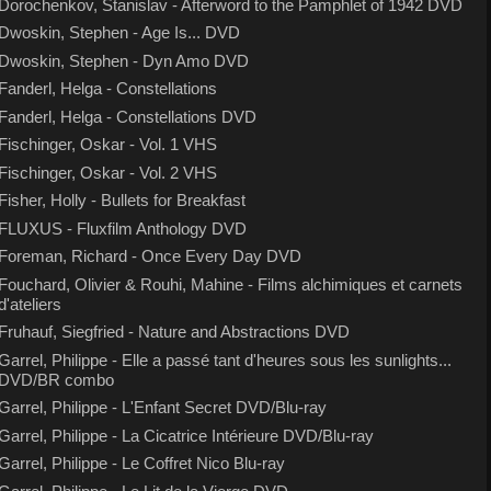
Dorochenkov, Stanislav - Afterword to the Pamphlet of 1942 DVD
Dwoskin, Stephen - Age Is... DVD
Dwoskin, Stephen - Dyn Amo DVD
Fanderl, Helga - Constellations
Fanderl, Helga - Constellations DVD
Fischinger, Oskar - Vol. 1 VHS
Fischinger, Oskar - Vol. 2 VHS
Fisher, Holly - Bullets for Breakfast
FLUXUS - Fluxfilm Anthology DVD
Foreman, Richard - Once Every Day DVD
Fouchard, Olivier & Rouhi, Mahine - Films alchimiques et carnets
d'ateliers
Fruhauf, Siegfried - Nature and Abstractions DVD
Garrel, Philippe - Elle a passé tant d'heures sous les sunlights...
DVD/BR combo
Garrel, Philippe - L'Enfant Secret DVD/Blu-ray
Garrel, Philippe - La Cicatrice Intérieure DVD/Blu-ray
Garrel, Philippe - Le Coffret Nico Blu-ray