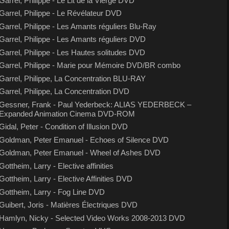
Garrel, Philippe - Le Lit de la Vierge DVD
Garrel, Philippe - Le Révélateur DVD
Garrel, Philippe - Les Amants réguliers Blu-Ray
Garrel, Philippe - Les Amants réguliers DVD
Garrel, Philippe - Les Hautes solitudes DVD
Garrel, Philippe - Marie pour Mémoire DVD/BR combo
Garrel, Philippe, La Concentration BLU-RAY
Garrel, Philippe, La Concentration DVD
Gessner, Frank - Paul Yederbeck: ALIAS YEDERBECK –
Expanded Animation Cinema DVD-ROM
Gidal, Peter - Condition of Illusion DVD
Goldman, Peter Emanuel - Echoes of Silence DVD
Goldman, Peter Emanuel - Wheel of Ashes DVD
Gottheim, Larry - Elective affinities
Gottheim, Larry - Elective Affinities DVD
Gottheim, Larry - Fog Line DVD
Guibert, Joris - Matières Électriques DVD
Hamlyn, Nicky - Selected Video Works 2008-2013 DVD