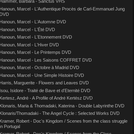
Hammer, Barbara - Sanctus VHS
Hanoun, Marcel - L'Authentique Procès de Carl-Emmanuel Jung
DVD
Hanoun, Marcel - L'Automne DVD
Hanoun, Marcel - L'Été DVD
Hanoun, Marcel - L'Etonnement DVD
Hanoun, Marcel - L'Hiver DVD
Hanoun, Marcel - Le Printemps DVD
Hanoun, Marcel - Les Saisons COFFRET DVD
Hanoun, Marcel - Octobre à Madrid DVD
Hanoun, Marcel - Une Simple Histoire DVD
Harris, Marguerite - Flowers and Leaves DVD
Isou, Isidore - Traité de Bave et d'Eternité DVD
Kertesz, André - A Profile of André Kertész DVD
Klonaris, Maria & Thomadaki, Katerina - Double Labyrinthe DVD
Klonaris/Thomadaki - The Angel Cycle : Selected Works DVD
Kramer, Robert - Doc's Kingdom / Scenes from the class struggle
in Portugal
Kramer, Robert - Doc's Kingdom / Scenes from the Class