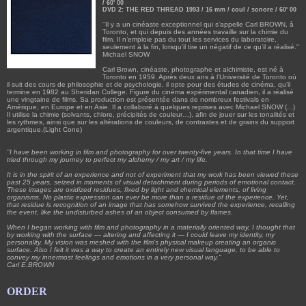
/ 60' 00
DVD 2: THE RED THREAD 1993 / 16 mm / coul / sonore / 60' 00
"Il y a un cinéaste exceptionnel qui s’appelle Carl BROWN, à
Toronto, et qui depuis des années travaille sur la chimie du
film. Il n’emploie pas du tout les services du laboratoire,
seulement à la fin, lorsqu’il tire un négatif de ce qu’il a réalisé."
Michael SNOW
Carl Brown, cinéaste, photographe et alchimiste, est né à
Toronto en 1959. Après deux ans à l’Université de Toronto où
il suit des cours de philosophie et de psychologie, il opte pour des études de cinéma, qu’il
termine en 1982 au Sheridan College. Figure du cinéma expérimental canadien, il a réalisé
une vingtaine de films. Sa production est présentée dans de nombreux festivals en
Amérique, en Europe et en Asie. Il a collaboré à quelques reprises avec Michael SNOW (...)
Il utilise la chimie (solvants, chlore, précipités de couleur…), afin de jouer sur les tonalités et
les rythmes, ainsi que sur les altérations de couleurs, de contrastes et de grains du support
argentique.(Light Cone)
"I have been working in film and photography for over twenty-five years. In that time I have
tried through my journey to perfect my alchemy / my art / my life.
It is in the spirit of an experience and not of experiment that my work has been viewed these
past 25 years, seized in moments of visual detachment during periods of emotional contact.
These images are oxidized residues, fixed by light and chemical elements, of living
organisms. No plastic expression can ever be more than a residue of the experience. Yet,
that residue is recognition of an image that has somehow survived the experience, recalling
the event, like the undisturbed ashes of an object consumed by flames.
When I began working with film and photography in a materially oriented way, I thought that
by working with the surface — altering and affecting it — I could leave my identity, my
personality. My vision was meshed with the film’s physical makeup creating an organic
surface. Also I felt it was a way to create an entirely new visual language, to be able to
convey my innermost feelings and emotions in a very personal way."
Carl E.BROWN
ORDER