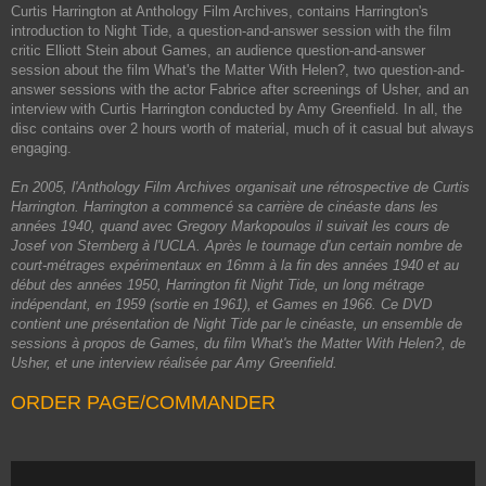
Curtis Harrington at Anthology Film Archives, contains Harrington's
introduction to Night Tide, a question-and-answer session with the film
critic Elliott Stein about Games, an audience question-and-answer
session about the film What's the Matter With Helen?, two question-and-
answer sessions with the actor Fabrice after screenings of Usher, and an
interview with Curtis Harrington conducted by Amy Greenfield. In all, the
disc contains over 2 hours worth of material, much of it casual but always
engaging.
En 2005, l'Anthology Film Archives organisait une rétrospective de Curtis
Harrington. Harrington a commencé sa carrière de cinéaste dans les
années 1940, quand avec Gregory Markopoulos il suivait les cours de
Josef von Sternberg à l'UCLA. Après le tournage d'un certain nombre de
court-métrages expérimentaux en 16mm à la fin des années 1940 et au
début des années 1950, Harrington fit Night Tide, un long métrage
indépendant, en 1959 (sortie en 1961), et Games en 1966. Ce DVD
contient une présentation de Night Tide par le cinéaste, un ensemble de
sessions à propos de Games, du film What's the Matter With Helen?, de
Usher, et une interview réalisée par Amy Greenfield.
ORDER PAGE/COMMANDER