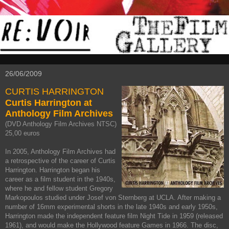
26/06/2009
CURTIS HARRINGTON
Curtis Harrington at
Anthology Film Archives
(DVD Anthology Film Archives NTSC)
25,00 euros
In 2005, Anthology Film Archives had
a retrospective of the career of Curtis
Harrington. Harrington began his
career as a film student in the 1940s,
where he and fellow student Gregory
Markopoulos studied under Josef von Sternberg at UCLA. After making a
number of 16mm experimental shorts in the late 1940s and early 1950s,
Harrington made the independent feature film Night Tide in 1959 (released
1961), and would make the Hollywood feature Games in 1966. The disc,